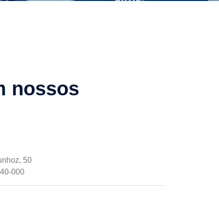
m nossos
unhoz, 50
740-000